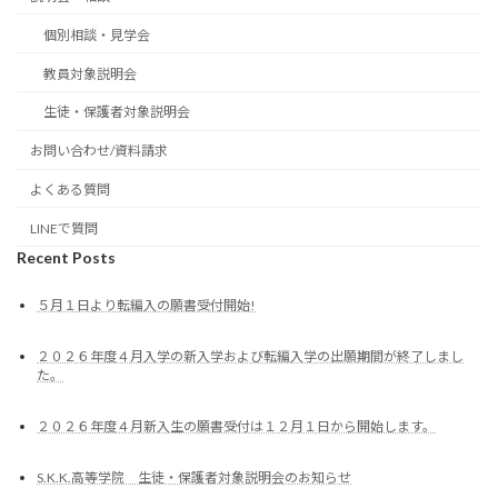
個別相談・見学会
教員対象説明会
生徒・保護者対象説明会
お問い合わせ/資料請求
よくある質問
LINEで質問
Recent Posts
５月１日より転編入の願書受付開始!
２０２６年度４月入学の新入学および転編入学の出願期間が終了しまし
た。
２０２６年度４月新入生の願書受付は１２月１日から開始します。
S.K.K.高等学院 生徒・保護者対象説明会のお知らせ