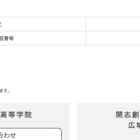
代
習費等
ます。