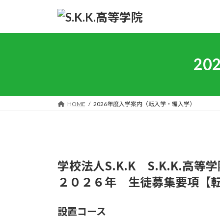
コ
ナ
ン
ビ
テ
ゲ
ン
ー
ツ
シ
2
へ
ョ
ス
ン
キ
に
ッ
移
HOME
2026年度入学案内（転入学・編入学）
プ
動
学校法人S.K.K S.K.K.高等
２０２６年 生徒募集要項【
設置コース