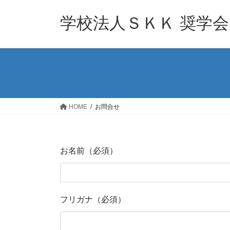
コ
ナ
ン
ビ
学校法人ＳＫＫ 奨学会
テ
ゲ
ン
ー
ツ
シ
へ
ョ
ス
ン
キ
に
ッ
移
HOME
お問合せ
プ
動
お名前
（必須）
フリガナ
（必須）